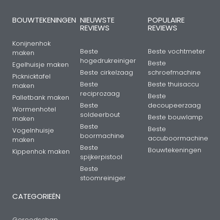
BOUWTEKENINGEN
NIEUWSTE
POPULAIRE
REVIEWS
REVIEWS
Konijnenhok
Beste
Beste vochtmeter
maken
hogedrukreiniger
Beste
Egelhuisje maken
Beste cirkelzaag
schroefmachine
Picknicktafel
Beste
Beste thuisaccu
maken
reciprozaag
Beste
Palletbank maken
Beste
decoupeerzaag
Wormenhotel
soldeerbout
Beste bouwlamp
maken
Beste
Beste
Vogelnhuisje
boormachine
accuboormachine
maken
Beste
Bouwtekeningen
Kippenhok maken
spijkerpistool
Beste
stoomreiniger
CATEGORIEËN
Gereedschap