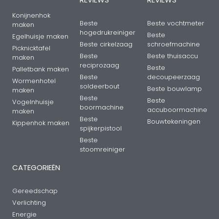
Konijnenhok
Beste
Beste vochtmeter
maken
hogedrukreiniger
Beste
Egelhuisje maken
Beste cirkelzaag
schroefmachine
Picknicktafel
Beste
Beste thuisaccu
maken
reciprozaag
Beste
Palletbank maken
Beste
decoupeerzaag
Wormenhotel
soldeerbout
Beste bouwlamp
maken
Beste
Beste
Vogelnhuisje
boormachine
accuboormachine
maken
Beste
Bouwtekeningen
Kippenhok maken
spijkerpistool
Beste
stoomreiniger
CATEGORIEËN
Gereedschap
Verlichting
Energie