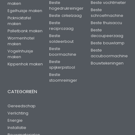
Beste
Beste vochtmeter
maken
hogedrukreiniger
Beste
Egelhuisje maken
Beste cirkelzaag
schroefmachine
Picknicktafel
Beste
Beste thuisaccu
maken
reciprozaag
Beste
Palletbank maken
Beste
decoupeerzaag
Wormenhotel
soldeerbout
Beste bouwlamp
maken
Beste
Beste
Vogelnhuisje
boormachine
accuboormachine
maken
Beste
Bouwtekeningen
Kippenhok maken
spijkerpistool
Beste
stoomreiniger
CATEGORIEËN
Gereedschap
Verlichting
Energie
Installatie
Bouwmaterialen