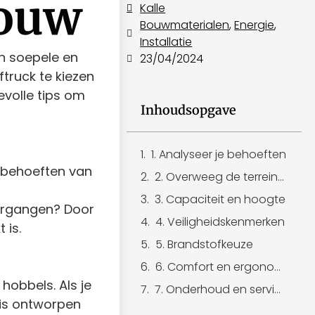
bouw
Kalle
Bouwmaterialen
,
Energie
,
Installatie
en soepele en
23/04/2024
ftruck te kiezen
evolle tips om
Inhoudsopgave
1. Analyseer je behoeften
e behoeften van
2. Overweeg de terreinomstandigheden
3. Capaciteit en hoogte
oorgangen? Door
4. Veiligheidskenmerken
 is.
5. Brandstofkeuze
6. Comfort en ergonomie
hobbels. Als je
7. Onderhoud en service
 is ontworpen