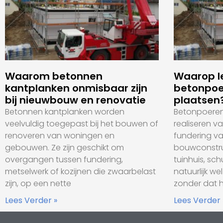
Waarom betonnen
Waarop le
kantplanken onmisbaar zijn
betonpoe
bij nieuwbouw en renovatie
plaatsen
Betonnen kantplanken worden
Betonpoeren 
veelvuldig toegepast bij het bouwen of
realiseren v
renoveren van woningen en
fundering va
gebouwen. Ze zijn geschikt om
bouwconstru
overgangen tussen fundering,
tuinhuis, sc
metselwerk of kozijnen die zwaarbelast
natuurlijk we
zijn, op een nette
zonder dat 
Lees Verder »
Lees Verder 