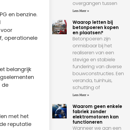
overgangen tussen
Lees Meer »
LPG en benzine.
d
Waarop letten bij
betonpoeren kopen
 voor
en plaatsen?
, operationele
Betonpoeren zijn
onmisbaar bij het
realiseren van een
stevige en stabiele
fundering van diverse
t belangrijk
bouwconstructies. Een
ingselementen
veranda, tuinhuis,
n de
schutting of
Lees Meer »
Waarom geen enkele
fabriek zonder
uden met het
elektromotoren kan
functioneren
de reputatie
Wanneer we aan een