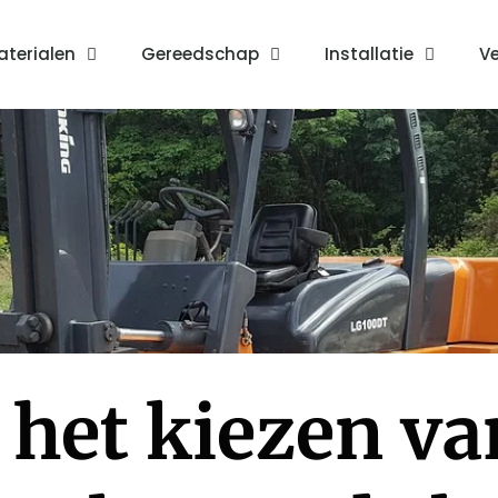
terialen
Gereedschap
Installatie
Ve
r het kiezen va