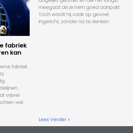
dagelijks gebruikt en die het langst
meegaat als je hem goed aanpakt.
Toch wordt hij vaak op gevoel
ingericht, zonder na te denken
 fabriek
ren kan
rne fabriek
s,
ig
elijnen.
t vrijwel
sschien wel
Lees Verder »