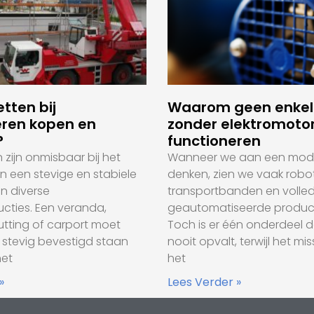
tten bij
Waarom geen enkele
ren kopen en
zonder elektromoto
?
functioneren
zijn onmisbaar bij het
Wanneer we aan een mode
an een stevige en stabiele
denken, zien we vaak robot
n diverse
transportbanden en volled
cties. Een veranda,
geautomatiseerde producti
hutting of carport moet
Toch is er één onderdeel da
l stevig bevestigd staan
nooit opvalt, terwijl het mi
het
het
»
Lees Verder »