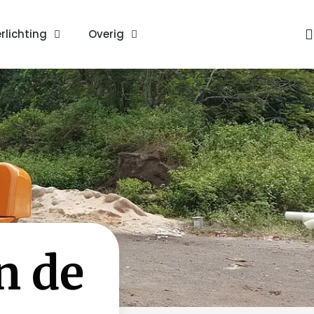
rlichting
Overig
n de