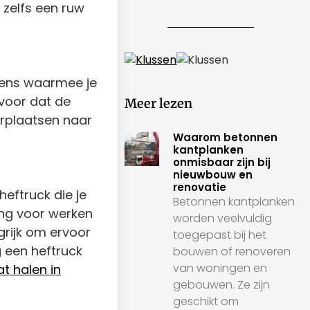
 zelfs een ruw
agens waarmee je
rvoor dat de
Meer lezen
erplaatsen naar
Waarom betonnen
kantplanken
onmisbaar zijn bij
nieuwbouw en
renovatie
heftruck die je
Betonnen kantplanken
ing voor werken
worden veelvuldig
grijk om ervoor
toegepast bij het
g een heftruck
bouwen of renoveren
van woningen en
at halen in
gebouwen. Ze zijn
geschikt om