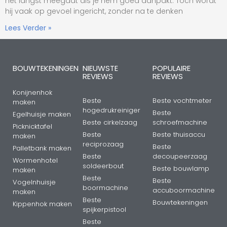
het langst meegaat als je hem goed aanpakt. Toch wordt
hij vaak op gevoel ingericht, zonder na te denken
Lees Verder »
BOUWTEKENINGEN
NIEUWSTE
POPULAIRE
REVIEWS
REVIEWS
Konijnenhok
Beste
Beste vochtmeter
maken
hogedrukreiniger
Beste
Egelhuisje maken
Beste cirkelzaag
schroefmachine
Picknicktafel
Beste
Beste thuisaccu
maken
reciprozaag
Beste
Palletbank maken
Beste
decoupeerzaag
Wormenhotel
soldeerbout
Beste bouwlamp
maken
Beste
Beste
Vogelnhuisje
boormachine
accuboormachine
maken
Beste
Bouwtekeningen
Kippenhok maken
spijkerpistool
Beste