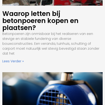
Waarop letten bij
betonpoeren kopen en
plaatsen?
Betonpoeren zijn onmisbaar bij het realiseren van een
stevige en stabiele fundering van diverse
bouwconstructies. Een veranda, tuinhuis, schutting of
carport moet natuurlijk wel stevig bevestigd staan zonder
dat het
Lees Verder »