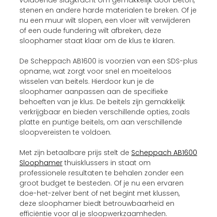
stenen en andere harde materialen te breken. Of je
nu een muur wilt slopen, een vloer wilt verwijderen
of een oude fundering wilt afbreken, deze
sloophamer staat klaar om de klus te klaren.
De Scheppach AB1600 is voorzien van een SDS-plus
opname, wat zorgt voor snel en moeiteloos
wi
sselen van beitels. Hierdoor kun je de
sloophamer aanpassen aan de specifieke
behoeften van je klus. De beitels zijn gemakkelijk
verkrijgbaar en bieden verschillende opties, zoals
platte en puntige beitels, om aan verschillende
sloopvereisten te voldoen.
Met zijn betaalbare prijs stelt de
Scheppach AB1600
Sloophamer
thuisklussers in staat om
professionele resultaten te behalen zonder een
groot budget te besteden. Of je nu een ervaren
doe-het-zelver bent of net begint met klussen,
deze sloophamer biedt betrouwbaarheid en
efficiëntie voor al je sloopwerkzaamheden.