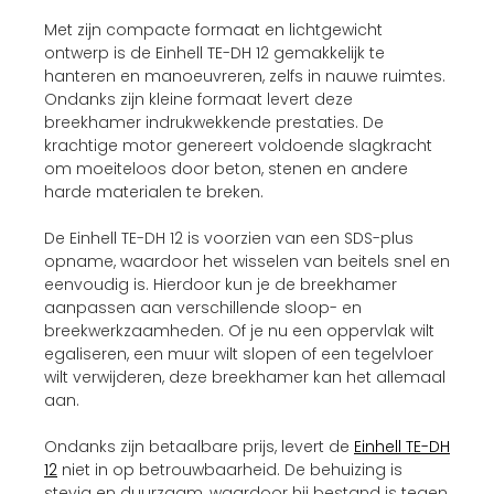
Met zijn compacte formaat en lichtgewicht
ontwerp is de Einhell TE-DH 12 gemakkelijk te
hanteren en manoeuvreren, zelfs in nauwe ruimtes.
Ondanks zijn kleine formaat levert deze
breekhamer indrukwekkende prestaties. De
krachtige motor genereert voldoende slagkracht
om moeiteloos door beton, stenen en andere
harde materialen te breken.
De Einhell TE-DH 12 is voorzien van een SDS-plus
opname, waardoor het wisselen van beitels snel en
eenvoudig is. Hierdoor kun je de breekhamer
aanpassen aan verschillende sloop- en
breekwerkzaamheden. Of je nu een oppervlak wilt
egaliseren, een muur wilt slopen of een tegelvloer
wilt verwijderen, deze breekhamer kan het allemaal
aan.
Ondanks zijn betaalbare prijs, levert de
Einhell TE-DH
12
niet in op betrouwbaarheid. De behuizing is
stevig en duurzaam, waardoor hij bestand is tegen