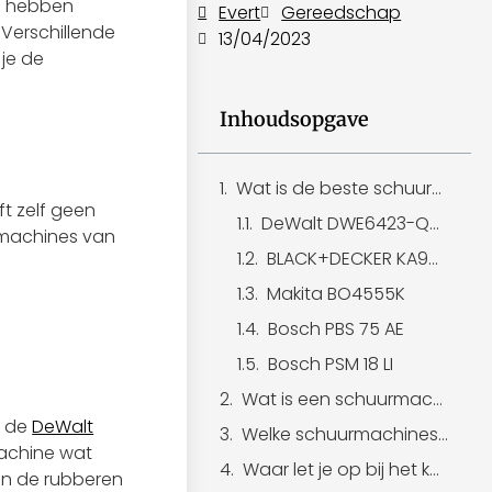
ij hebben
Evert
Gereedschap
 Verschillende
13/04/2023
 je de
Inhoudsopgave
Wat is de beste schuurmachine van 2023?
ft zelf geen
DeWalt DWE6423-QS280W
rmachines van
BLACK+DECKER KA900E-QS
Makita BO4555K
Bosch PBS 75 AE
Bosch PSM 18 LI
Wat is een schuurmachine?
s de
DeWalt
Welke schuurmachines gebruiken schilders?
machine wat
Waar let je op bij het kopen van een schuurmachine?
 en de rubberen