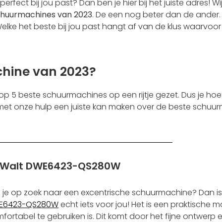
fect bij jou past? Dan ben je hier bij het juiste adres! W
chuurmachines van 2023
. De een nog beter dan de ander.
 Welke het beste bij jou past hangt af van de klus waarvoor
chine van 2023?
p 5 beste schuurmachines op een rijtje gezet. Dus je hoe
met onze hulp een juiste kan maken over de beste schuu
Walt DWE6423-QS280W
 je op zoek naar een excentrische schuurmachine? Dan i
E6423-QS280W
echt iets voor jou! Het is een praktische 
fortabel te gebruiken is. Dit komt door het fijne ontwerp