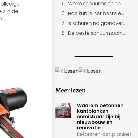
Welke schuurmachine voor ramen en kozijnen?
volledige
 zijn de
Hoe kun je het beste een kozijn schuren?
n!
Is schuren na grondverf nodig?
De beste schuurmachine uit de test
Meer lezen
Waarom betonnen
kantplanken
onmisbaar zijn bij
nieuwbouw en
renovatie
Betonnen kantplanken