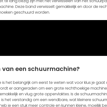
niet te lang bezig zijn met het verwisselen van het schuurpa
chine. Deze band verwisselt gemakkelijk en door de rec
e hoeken geschuurd worden.
pen van een schuurmachine?
s het belangrijk om eerst te weten wat voor klus je gaat
 wordt er aangeraden om een grote rechthoekige machin
makkelijk en vlug grote oppervlaktes. Is de schuurmachi
 Dan is het verstandig om een wendbare, wat kleinere schuu
 je een stuk meer controle en kunnen kleine, moeilijk be