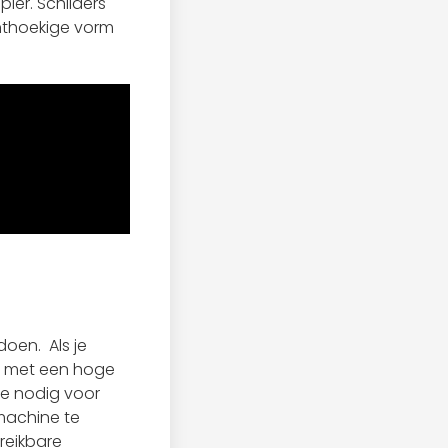
pier. Schilders
hthoekige vorm
 doen.
Als je
e met een hoge
ne nodig voor
rmachine te
reikbare