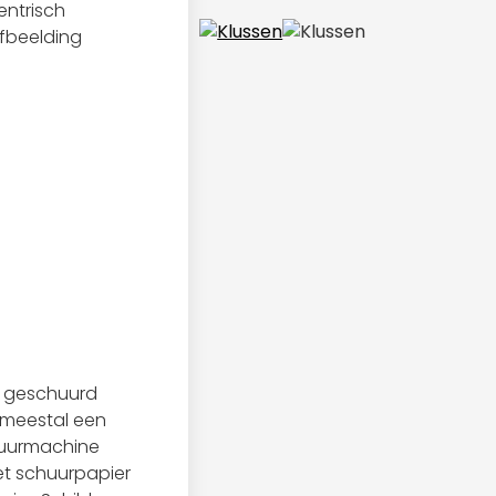
entrisch
afbeelding
s geschuurd
 meestal een
chuurmachine
et schuurpapier