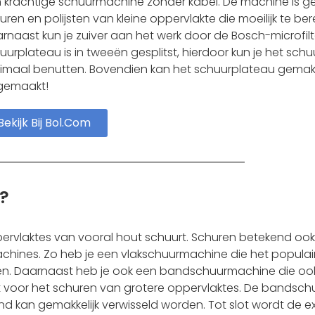
 krachtige schuurmachine zonder kabel. De machine is ge
uren en polijsten van kleine oppervlakte die moeilijk te bere
rnaast kun je zuiver aan het werk door de Bosch-microfil
uurplateau is in tweeën gesplitst, hierdoor kun je het sch
imaal benutten. Bovendien kan het schuurplateau gemakk
gemaakt!
Bekijk Bij Bol.com
?
vlaktes van vooral hout schuurt. Schuren betekend ook w
hines. Zo heb je een vlakschuurmachine die het populair
ussen. Daarnaast heb je ook een bandschuurmachine die oo
kt voor het schuren van grotere oppervlaktes. De bandsc
d kan gemakkelijk verwisseld worden. Tot slot wordt de e