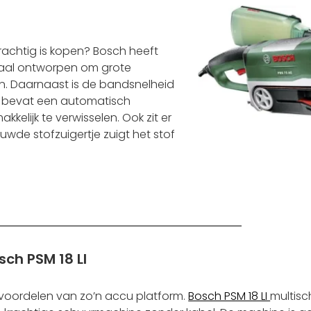
chtig is kopen? Bosch heeft
aal ontworpen om grote
n. Daarnaast is de bandsnelheid
t bevat een automatisch
elijk te verwisselen. Ook zit er
uwde stofzuigertje zuigt het stof
sch PSM 18 LI
voordelen van zo’n accu platform.
Bosch PSM 18 LI
multisc