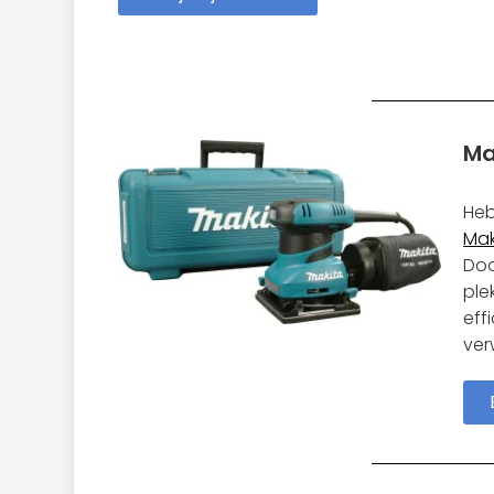
Ma
Heb
Mak
Doo
ple
eff
ver