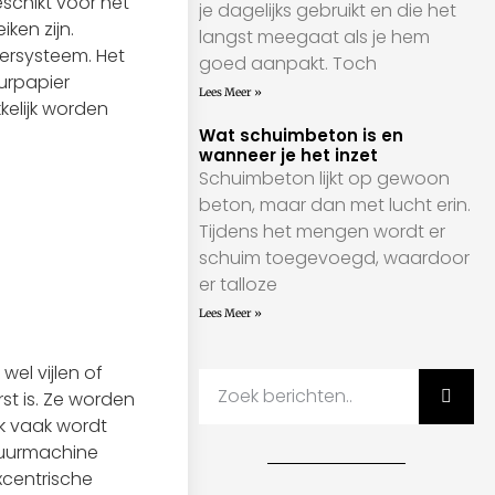
schikt voor het
je dagelijks gebruikt en die het
iken zijn.
langst meegaat als je hem
tersysteem. Het
goed aanpakt. Toch
uurpapier
Lees Meer »
elijk worden
Wat schuimbeton is en
wanneer je het inzet
Schuimbeton lijkt op gewoon
beton, maar dan met lucht erin.
Tijdens het mengen wordt er
schuim toegevoegd, waardoor
er talloze
Lees Meer »
el vijlen of
st is. Ze worden
k vaak wordt
huurmachine
xcentrische