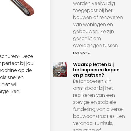
worden veelvuldig
toegepast bij het
bouwen of renoveren
van woningen en
gebouwen. Ze zijn
geschikt om
overgangen tussen
Lees Meer »
t schuren? Deze
erfect bij jou!
Waarop letten bij
betonpoeren kopen
 machine op de
en plaatsen?
als snel en
Betonpoeren zijn
niet wil
onmisbaar bij het
rgelijken.
realiseren van een
stevige en stabiele
fundering van diverse
bouwconstructies. Een
veranda, tuinhuis,
schutting of