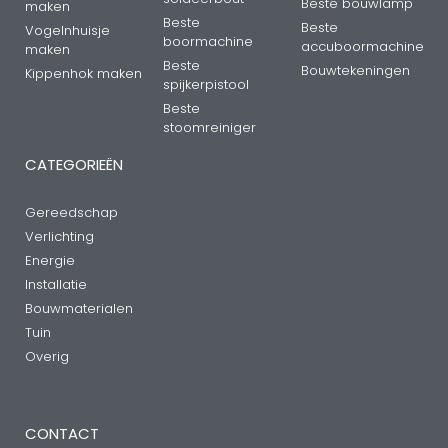
Beste bouwlamp
maken
Beste
Beste
Vogelnhuisje
boormachine
accuboormachine
maken
Beste
Bouwtekeningen
Kippenhok maken
spijkerpistool
Beste
stoomreiniger
CATEGORIEËN
Gereedschap
Verlichting
Energie
Installatie
Bouwmaterialen
Tuin
Overig
CONTACT