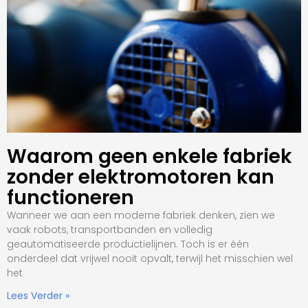
Waarom geen enkele fabriek
zonder elektromotoren kan
functioneren
Wanneer we aan een moderne fabriek denken, zien we
vaak robots, transportbanden en volledig
geautomatiseerde productielijnen. Toch is er één
onderdeel dat vrijwel nooit opvalt, terwijl het misschien wel
het
Lees Verder »