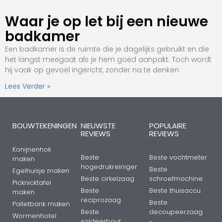
Waar je op let bij een nieuwe
badkamer
Een badkamer is de ruimte die je dagelijks gebruikt en die
het langst meegaat als je hem goed aanpakt. Toch wordt
hij vaak op gevoel ingericht, zonder na te denken
Lees Verder »
BOUWTEKENINGEN
NIEUWSTE
POPULAIRE
REVIEWS
REVIEWS
Konijnenhok
Beste
Beste vochtmeter
maken
hogedrukreiniger
Beste
Egelhuisje maken
Beste cirkelzaag
schroefmachine
Picknicktafel
Beste
Beste thuisaccu
maken
reciprozaag
Beste
Palletbank maken
Beste
decoupeerzaag
Wormenhotel
soldeerbout