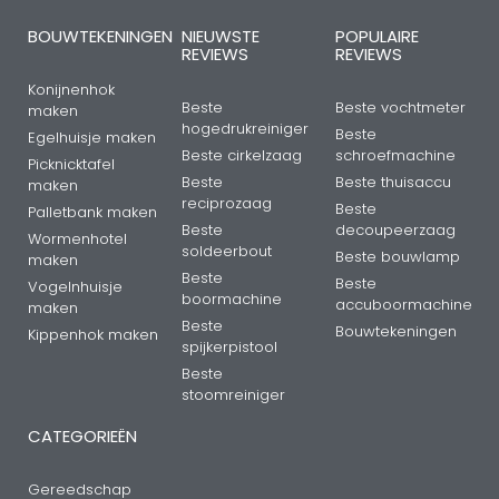
BOUWTEKENINGEN
NIEUWSTE
POPULAIRE
REVIEWS
REVIEWS
Konijnenhok
Beste
Beste vochtmeter
maken
hogedrukreiniger
Beste
Egelhuisje maken
Beste cirkelzaag
schroefmachine
Picknicktafel
Beste
Beste thuisaccu
maken
reciprozaag
Beste
Palletbank maken
Beste
decoupeerzaag
Wormenhotel
soldeerbout
Beste bouwlamp
maken
Beste
Beste
Vogelnhuisje
boormachine
accuboormachine
maken
Beste
Bouwtekeningen
Kippenhok maken
spijkerpistool
Beste
stoomreiniger
CATEGORIEËN
Gereedschap