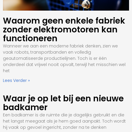
Waarom geen enkele fabriek
zonder elektromotoren kan
functioneren
Wanneer we aan een moderne fabriek denken, zien we
vaak robots, transportbanden en volledig
geautomatiseerde productielijnen. Toch is er één
onderdeel dat vrijwel nooit opvalt, terwijl het misschien wel
het
Lees Verder »
Waar je op let bij een nieuwe
badkamer
Een badkamer is de ruimte die je dagelijks gebruikt en die
het langst meegaat als je hem goed aanpakt. Toch wordt
hij vaak op gevoel ingericht, zonder na te denken