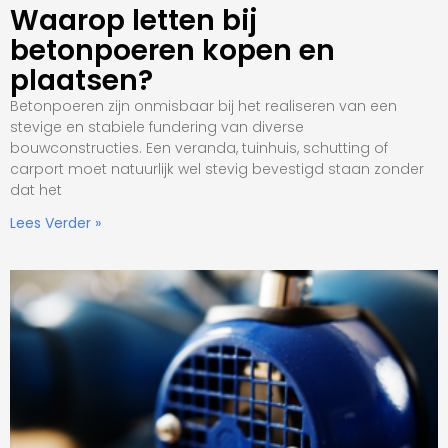
Waarop letten bij
betonpoeren kopen en
plaatsen?
Betonpoeren zijn onmisbaar bij het realiseren van een
stevige en stabiele fundering van diverse
bouwconstructies. Een veranda, tuinhuis, schutting of
carport moet natuurlijk wel stevig bevestigd staan zonder
dat het
Lees Verder »