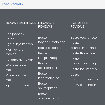
Lees Verder »
BOUWTEKENINGEN
NIEUWSTE
POPULAIRE
REVIEWS
REVIEWS
Konijnenhok
Beste
Beste vochtmeter
maken
hogedrukreiniger
Beste
Egelhuisje maken
Beste cirkelzaag
schroefmachine
Picknicktafel
Beste
Beste thuisaccu
maken
reciprozaag
Beste
Palletbank maken
Beste
decoupeerzaag
Wormenhotel
soldeerbout
Beste bouwlamp
maken
Beste
Beste
Vogelnhuisje
boormachine
accuboormachine
maken
Beste
Bouwtekeningen
Kippenhok maken
spijkerpistool
Beste
stoomreiniger