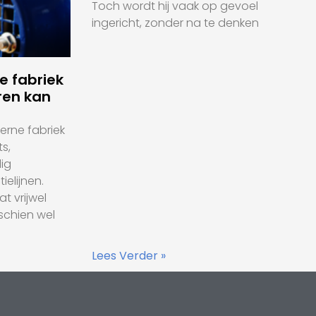
Toch wordt hij vaak op gevoel
ingericht, zonder na te denken
 fabriek
ren kan
rne fabriek
s,
ig
elijnen.
t vrijwel
sschien wel
Lees Verder »