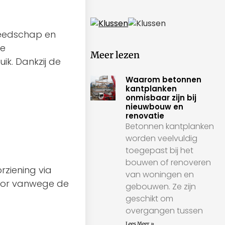
reedschap en
re
Meer lezen
ik. Dankzij de
Waarom betonnen
kantplanken
onmisbaar zijn bij
nieuwbouw en
renovatie
Betonnen kantplanken
worden veelvuldig
toegepast bij het
bouwen of renoveren
ziening via
van woningen en
voor vanwege de
gebouwen. Ze zijn
geschikt om
overgangen tussen
Lees Meer »