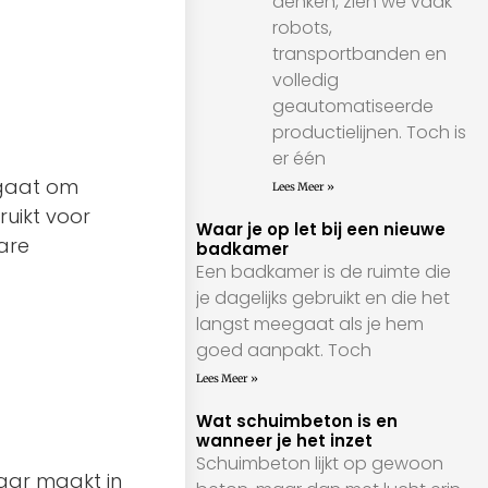
denken, zien we vaak
robots,
transportbanden en
volledig
geautomatiseerde
productielijnen. Toch is
er één
 gaat om
Lees Meer »
ruikt voor
Waar je op let bij een nieuwe
are
badkamer
Een badkamer is de ruimte die
je dagelijks gebruikt en die het
langst meegaat als je hem
goed aanpakt. Toch
Lees Meer »
Wat schuimbeton is en
wanneer je het inzet
Schuimbeton lijkt op gewoon
baar maakt in