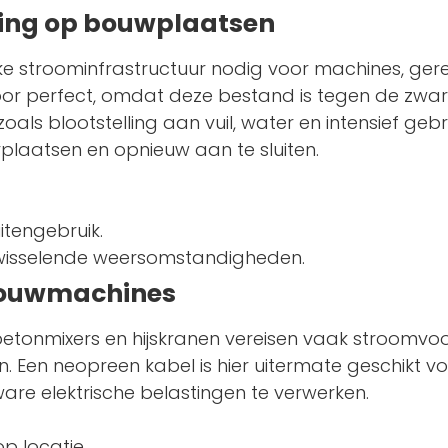
ening op bouwplaatsen
ke stroominfrastructuur nodig voor machines, ge
rvoor perfect, omdat deze bestand is tegen de zwa
s blootstelling aan vuil, water en intensief gebru
verplaatsen en opnieuw aan te sluiten.
itengebruik.
j wisselende weersomstandigheden.
 bouwmachines
tonmixers en hijskranen vereisen vaak stroomvoor
 Een neopreen kabel is hier uitermate geschikt 
e elektrische belastingen te verwerken.
p locatie.