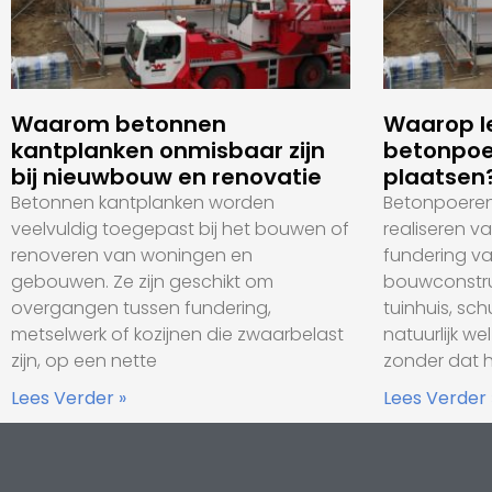
Waarom betonnen
Waarop le
kantplanken onmisbaar zijn
betonpoe
bij nieuwbouw en renovatie
plaatsen
Betonnen kantplanken worden
Betonpoeren 
veelvuldig toegepast bij het bouwen of
realiseren v
renoveren van woningen en
fundering va
gebouwen. Ze zijn geschikt om
bouwconstru
overgangen tussen fundering,
tuinhuis, sc
metselwerk of kozijnen die zwaarbelast
natuurlijk we
zijn, op een nette
zonder dat 
Lees Verder »
Lees Verder 