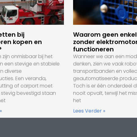
tten bij
Waarom geen enkele
ren kopen en
zonder elektromoto
?
functioneren
zijn onmisbaar bij het
Wanneer we aan een mode
an een stevige en stabiele
denken, zien we vaak robot
n diverse
transportbanden en volled
cties. Een veranda,
geautomatiseerde producti
hutting of carport moet
Toch is er één onderdeel da
l stevig bevestigd staan
nooit opvalt, terwijl het mi
het
het
»
Lees Verder »