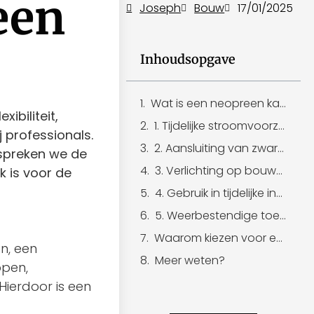
een
Joseph
Bouw
17/01/2025
Inhoudsopgave
Wat is een neopreen kabel?
ibiliteit,
1. Tijdelijke stroomvoorziening op bouwplaatsen
 professionals.
2. Aansluiting van zware bouwmachines
espreken we de
3. Verlichting op bouwplaatsen
 is voor de
4. Gebruik in tijdelijke installaties
5. Weerbestendige toepassingen
Waarom kiezen voor een neopreen kabel in de bouw?
n, een
Meer weten?
ppen,
Hierdoor is een