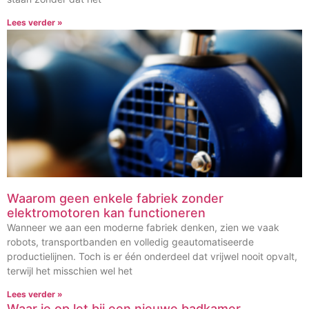
Lees verder »
Waarom geen enkele fabriek zonder
elektromotoren kan functioneren
Wanneer we aan een moderne fabriek denken, zien we vaak
robots, transportbanden en volledig geautomatiseerde
productielijnen. Toch is er één onderdeel dat vrijwel nooit opvalt,
terwijl het misschien wel het
Lees verder »
Waar je op let bij een nieuwe badkamer