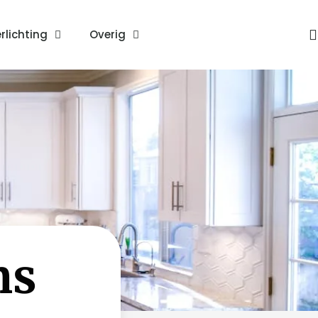
rlichting
Overig
ns