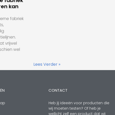
 fabriek
ren kan
rne fabriek
s,
ig
elijnen.
t vrijwel
sschien wel
Lees Verder »
EËN
CONTACT
hap
Heb jij ideeën voor producten die
wij moeten testen? Of heb je
wellicht zelf een product dat wij