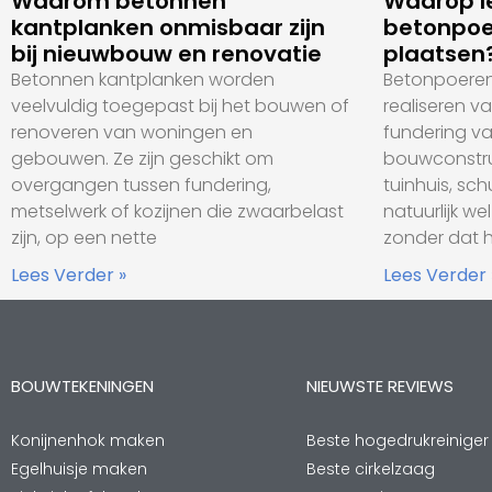
Waarom betonnen
Waarop le
kantplanken onmisbaar zijn
betonpoe
bij nieuwbouw en renovatie
plaatsen
Betonnen kantplanken worden
Betonpoeren 
veelvuldig toegepast bij het bouwen of
realiseren v
renoveren van woningen en
fundering va
gebouwen. Ze zijn geschikt om
bouwconstru
overgangen tussen fundering,
tuinhuis, sc
metselwerk of kozijnen die zwaarbelast
natuurlijk we
zijn, op een nette
zonder dat 
Lees Verder »
Lees Verder 
BOUWTEKENINGEN
NIEUWSTE REVIEWS
Konijnenhok maken
Beste hogedrukreiniger
Egelhuisje maken
Beste cirkelzaag