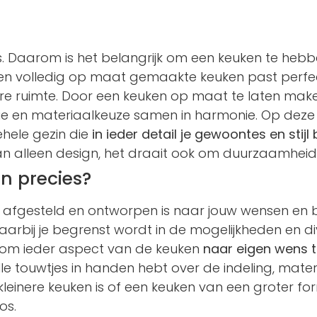
is. Daarom is het belangrijk om een keuken te hebb
Een volledig op maat gemaakte keuken past perfec
kbare ruimte. Door een keuken op maat te laten ma
omie en materiaalkeuze samen in harmonie. Op dez
ehele gezin die
in ieder detail je gewoontes en stij
 alleen design, het draait ook om duurzaamheid
n precies?
e afgesteld en ontworpen is naar jouw wensen en b
arbij je begrenst wordt in de mogelijkheden en di
d om ieder aspect van de keuken
naar eigen wens 
f alle touwtjes in handen hebt over de indeling, mate
 kleinere keuken is of een keuken van een groter f
os.