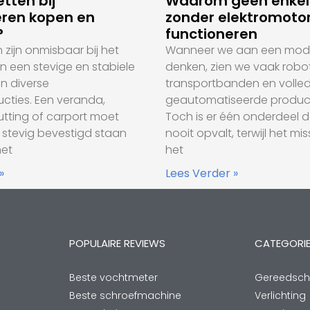
tten bij
Waarom geen enkele
ren kopen en
zonder elektromoto
?
functioneren
zijn onmisbaar bij het
Wanneer we aan een mode
an een stevige en stabiele
denken, zien we vaak robot
n diverse
transportbanden en volled
cties. Een veranda,
geautomatiseerde producti
hutting of carport moet
Toch is er één onderdeel da
l stevig bevestigd staan
nooit opvalt, terwijl het mi
het
het
»
Lees Verder »
POPULAIRE REVIEWS
CATEGORI
Beste vochtmeter
Gereedsc
Beste schroefmachine
Verlichting