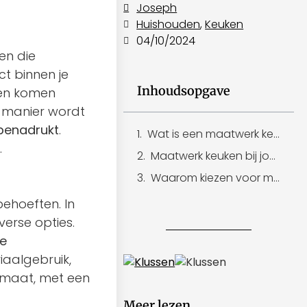
Joseph
Huishouden
,
Keuken
04/10/2024
en die
t binnen je
Inhoudsopgave
ken komen
e manier wordt
l benadrukt
.
Wat is een maatwerk keuken precies?
.
Maatwerk keuken bij jouw in de omgeving
Waarom kiezen voor maatwerk?
ehoeften. In
verse opties.
te
riaalgebruik,
ormaat, met een
Meer lezen