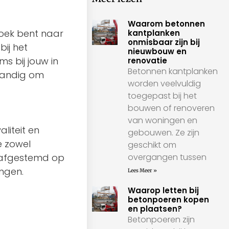
Waarom betonnen
zoek bent naar
kantplanken
onmisbaar zijn bij
bij het
nieuwbouw en
s bij jouw in
renovatie
Betonnen kantplanken
handig om
worden veelvuldig
toegepast bij het
bouwen of renoveren
van woningen en
liteit en
gebouwen. Ze zijn
e zowel
geschikt om
is afgestemd op
overgangen tussen
engen.
Lees Meer »
Waarop letten bij
betonpoeren kopen
en plaatsen?
Betonpoeren zijn