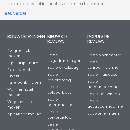
hij vaak op gevoel ingericht, zonder na te denken
Lees Verder »
BOUWTEKENINGEN
NIEUWSTE
POPULAIRE
REVIEWS
REVIEWS
Konijnenhok
Beste
Beste vochtmeter
maken
hogedrukreiniger
Beste
Egelhuisje maken
Beste cirkelzaag
schroefmachine
Picknicktafel
Beste
Beste thuisaccu
maken
reciprozaag
Beste
Palletbank maken
Beste
decoupeerzaag
Wormenhotel
soldeerbout
Beste bouwlamp
maken
Beste
Beste
Vogelnhuisje
boormachine
accuboormachine
maken
Beste
Bouwtekeningen
Kippenhok maken
spijkerpistool
Beste
stoomreiniger