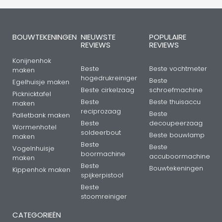
BOUWTEKENINGEN
NIEUWSTE
POPULAIRE
REVIEWS
REVIEWS
Konijnenhok
Beste
Beste vochtmeter
maken
hogedrukreiniger
Beste
Egelhuisje maken
Beste cirkelzaag
schroefmachine
Picknicktafel
Beste
Beste thuisaccu
maken
reciprozaag
Beste
Palletbank maken
Beste
decoupeerzaag
Wormenhotel
soldeerbout
Beste bouwlamp
maken
Beste
Beste
Vogelnhuisje
boormachine
accuboormachine
maken
Beste
Bouwtekeningen
Kippenhok maken
spijkerpistool
Beste
stoomreiniger
CATEGORIEËN