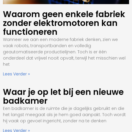
Waarom geen enkele fabriek
zonder elektromotoren kan
functioneren
Wanneer we aan een moderne fabriek denken, zien we
vaak robots, transportbanden en volledig
geautomatiseerde productielijnen. Toch is er één
onderdeel dat vrijwel nooit opvalt, terwijl het misschien wel
het
Lees Verder »
Waar je op let bij een nieuwe
badkamer
Een badkamer is de ruimte die je dagelijks gebruikt en die
het langst meegaat als je hem goed aanpakt. Toch wordt
hij vaak op gevoel ingericht, zonder na te denken
Lees Verder »