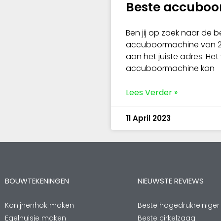
Beste accubo
Ben jij op zoek naar de b
accuboormachine van 20
aan het juiste adres. H
accuboormachine kan
Lees Verder »
11 April 2023
BOUWTEKENINGEN
NIEUWSTE REVIEWS
Konijnenhok maken
Beste hogedrukreiniger
Egelhuisje maken
Beste cirkelzaag