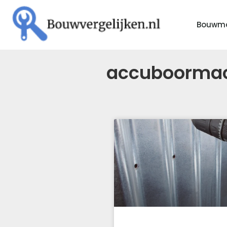
Bouwma
accuboormac