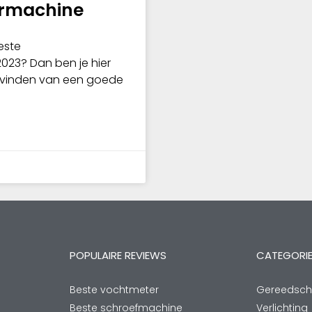
ormachine
este
23? Dan ben je hier
et vinden van een goede
POPULAIRE REVIEWS
CATEGORI
Beste vochtmeter
Gereedsc
Beste schroefmachine
Verlichting