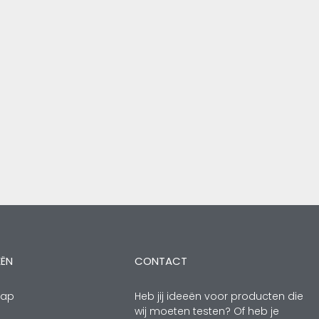
EËN
CONTACT
hap
Heb jij ideeën voor producten die
wij moeten testen? Of heb je