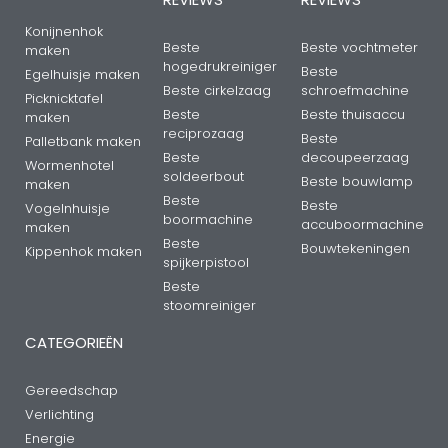
Konijnenhok
Beste
Beste vochtmeter
maken
hogedrukreiniger
Beste
Egelhuisje maken
Beste cirkelzaag
schroefmachine
Picknicktafel
Beste
Beste thuisaccu
maken
reciprozaag
Beste
Palletbank maken
Beste
decoupeerzaag
Wormenhotel
soldeerbout
Beste bouwlamp
maken
Beste
Beste
Vogelnhuisje
boormachine
accuboormachine
maken
Beste
Bouwtekeningen
Kippenhok maken
spijkerpistool
Beste
stoomreiniger
CATEGORIEËN
Gereedschap
Verlichting
Energie