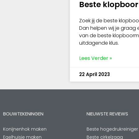
Beste klopboo
Zoek jij de beste klopbo
Dan helpen wij je graag 
van de beste klopboorm
uitdagende klus.
Lees Verder »
22 April 2023
BOUWTEKENINGEN
NIEUWSTE REVIEWS
Konijnenhok maken
Beste hogedrukreiniger
Egelhuisje maken
Beste cirkelzaag