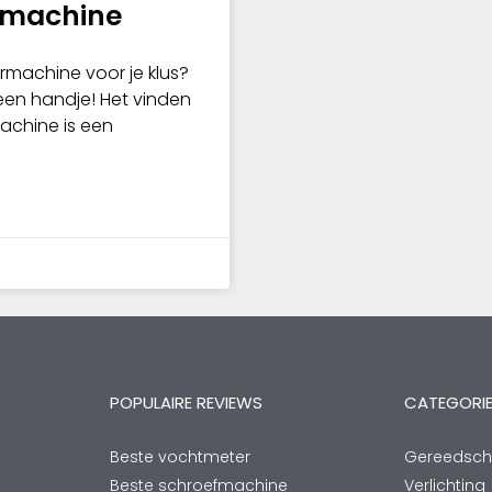
rmachine
ormachine voor je klus?
een handje! Het vinden
achine is een
POPULAIRE REVIEWS
CATEGORI
Beste vochtmeter
Gereedsc
Beste schroefmachine
Verlichting