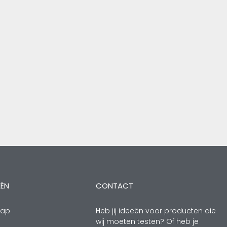
EËN
CONTACT
hap
Heb jij ideeën voor producten die
wij moeten testen? Of heb je