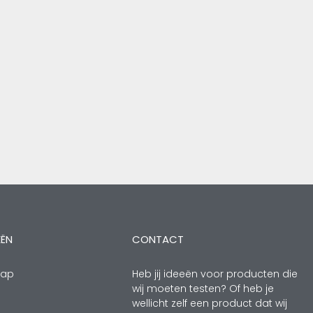
EËN
CONTACT
hap
Heb jij ideeën voor producten die
wij moeten testen? Of heb je
wellicht zelf een product dat wij