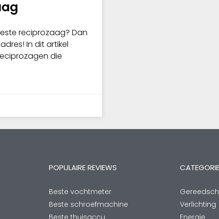
aag
beste reciprozaag? Dan
adres! In dit artikel
reciprozagen die
POPULAIRE REVIEWS
CATEGORI
Beste vochtmeter
Gereedsc
Beste schroefmachine
Verlichting
Beste thuisaccu
Energie