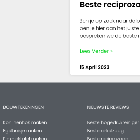
Beste reciproz
Ben je op zoek naar de 
ben je hier aan het juiste 
bespreken we de beste 
Lees Verder »
15 April 2023
BOUWTEKENINGEN
NIEUWSTE REVIEWS
Konijnenhok maken
Beste hogedrukreiniger
Egelhuisje maken
Beste cirkelzaag
Picknicktafel maken
Beste reciprozaag