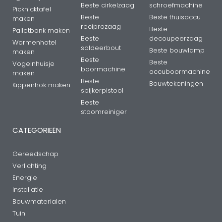
Beste cirkelzaag
schroefmachine
Picknicktafel
Beste
Beste thuisaccu
maken
reciprozaag
Beste
Palletbank maken
Beste
decoupeerzaag
Wormenhotel
soldeerbout
Beste bouwlamp
maken
Beste
Beste
Vogelnhuisje
boormachine
accuboormachine
maken
Beste
Bouwtekeningen
Kippenhok maken
spijkerpistool
Beste
stoomreiniger
CATEGORIEËN
Gereedschap
Verlichting
Energie
Installatie
Bouwmaterialen
Tuin