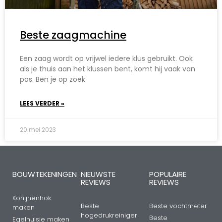
Beste zaagmachine
Een zaag wordt op vrijwel iedere klus gebruikt. Ook
als je thuis aan het klussen bent, komt hij vaak van
pas. Ben je op zoek
LEES VERDER »
20 mei 2023
BOUWTEKENINGEN
NIEUWSTE
POPULAIRE
REVIEWS
REVIEWS
Konijnenhok
Beste
Beste vochtmeter
maken
hogedrukreiniger
Beste
Egelhuisje maken