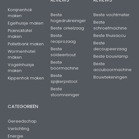
Konijnenhok
Beste
Beste vochtmeter
maken
hogedrukreiniger
Beste
Egelhuisje maken
Beste cirkelzaag
schroefmachine
Picknicktafel
Beste
Beste thuisaccu
maken
reciprozaag
Beste
Palletbank maken
Beste
decoupeerzaag
Wormenhotel
soldeerbout
Beste bouwlamp
maken
Beste
Beste
Vogelnhuisje
boormachine
accuboormachine
maken
Beste
Bouwtekeningen
Kippenhok maken
spijkerpistool
Beste
stoomreiniger
CATEGORIEËN
Gereedschap
Verlichting
Energie