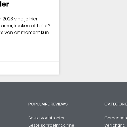
der
 2023 vind je hier!
kamer, keuken of toilet?
ers van dit moment kun
POPULAIRE REVIEWS
CATEGORI
Beste vochtmeter
Gereedsc
Beste schroefmachine
Verlichting