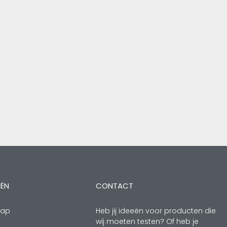
EËN
CONTACT
hap
Heb jij ideeën voor producten die
wij moeten testen? Of heb je