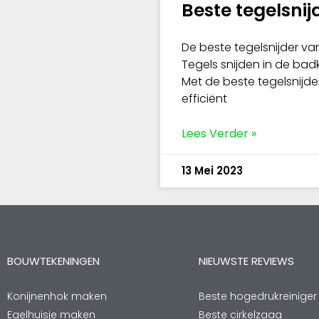
Beste tegelsnij
De beste tegelsnijder van
Tegels snijden in de bad
Met de beste tegelsnijd
efficiënt
Lees Verder »
13 Mei 2023
BOUWTEKENINGEN
NIEUWSTE REVIEWS
Konijnenhok maken
Beste hogedrukreiniger
Egelhuisje maken
Beste cirkelzaag