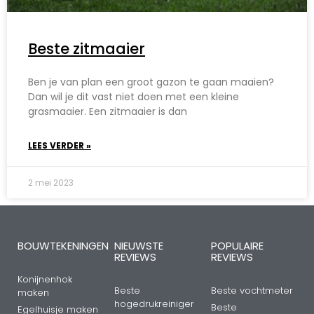
Beste zitmaaier
Ben je van plan een groot gazon te gaan maaien?
Dan wil je dit vast niet doen met een kleine
grasmaaier. Een zitmaaier is dan
LEES VERDER »
2 mei 2023
BOUWTEKENINGEN
NIEUWSTE
POPULAIRE
REVIEWS
REVIEWS
Konijnenhok
Beste
Beste vochtmeter
maken
hogedrukreiniger
Beste
Egelhuisje maken