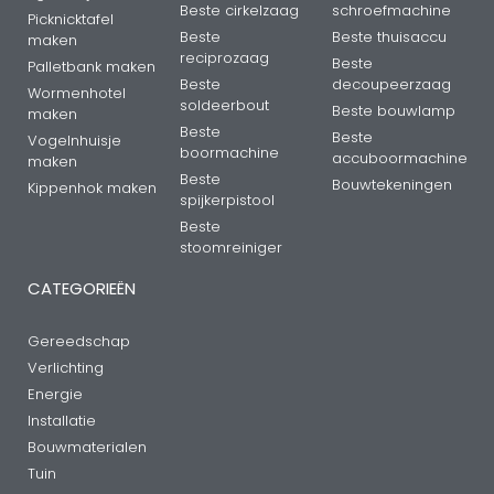
Beste cirkelzaag
schroefmachine
Picknicktafel
Beste
Beste thuisaccu
maken
reciprozaag
Beste
Palletbank maken
Beste
decoupeerzaag
Wormenhotel
soldeerbout
Beste bouwlamp
maken
Beste
Beste
Vogelnhuisje
boormachine
accuboormachine
maken
Beste
Bouwtekeningen
Kippenhok maken
spijkerpistool
Beste
stoomreiniger
CATEGORIEËN
Gereedschap
Verlichting
Energie
Installatie
Bouwmaterialen
Tuin