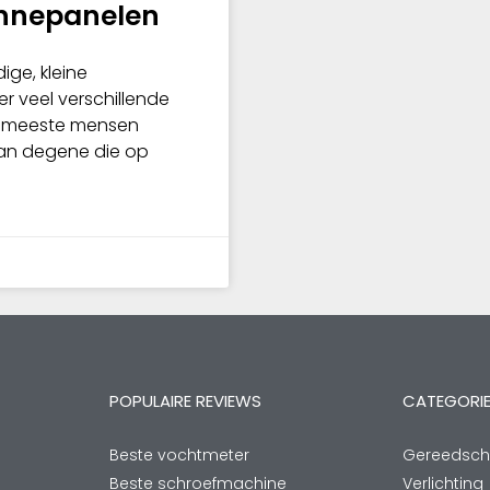
onnepanelen
ige, kleine
r veel verschillende
e meeste mensen
an degene die op
POPULAIRE REVIEWS
CATEGORI
Beste vochtmeter
Gereedsc
Beste schroefmachine
Verlichting