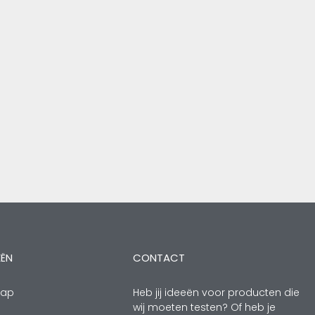
EËN
CONTACT
hap
Heb jij ideeën voor producten die
wij moeten testen? Of heb je