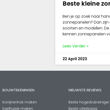
Beste kleine z
Ben je op zoek naar hand
zonnepanelen? Dan zijn e
soorten en modellen. D
kennen zonnepanelen v
Lees Verder »
22 April 2023
BOUWTEKENINGEN
NIEUWSTE REVIEWS
Konijnenhok maken
Beste hogedrukreiniger
Egelhuisje maken
Beste cirkelzaag