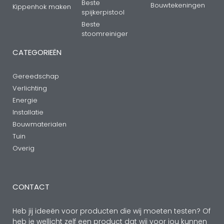
Beste
Bouwtekeningen
Kippenhok maken
spijkerpistool
Beste
stoomreiniger
CATEGORIEËN
Gereedschap
Verlichting
Energie
Installatie
Bouwmaterialen
Tuin
Overig
CONTACT
Heb jij ideeën voor producten die wij moeten testen? Of
heb je wellicht zelf een product dat wij voor jou kunnen