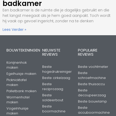
badkamer
Een badkamer is de ruimte die je dagelijks gebruikt en die
het langst meegaat als je hem goed aanpakt. Toch wordt
hij vaak op gevoel ingericht, zonder na te denken
Lees Verder »
BOUWTEKENINGEN
NIEUWSTE
POPULAIRE
REVIEWS
REVIEWS
Konijnenhok
Beste
Beste vochtmeter
maken
hogedrukreiniger
Beste
Egelhuisje maken
Beste cirkelzaag
schroefmachine
Picknicktafel
Beste
Beste thuisaccu
maken
reciprozaag
Beste
Palletbank maken
Beste
decoupeerzaag
Wormenhotel
soldeerbout
Beste bouwlamp
maken
Beste
Beste
Vogelnhuisje
boormachine
accuboormachine
maken