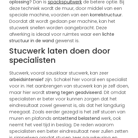
oplossing
? Dan is
spackspuitwerk
de betere optie. Bij
deze techniek wordt de muur, door middel van een
speciale machine, voorzien van een
korrelstructuur
.
Doordat dit wordt gedaan per machine, kan het
stucwerk snellen worden aangebracht. Deze
afwerking is ideaal voor ruimtes waar een
lichte
structuur in de wand
gewenst is.
Stucwerk laten doen door
specialisten
Stucwerk, vooral sausklaar stucwerk, kan zeer
arbeidsintensief
zijn. Schakel hier vooral een specialist
voor in. Het aanbrengen van stucwerk kan je zelf doen,
maar hier wordt
streng tegen geadviseerd
. Dit omdat
specialisten er beter voor kunnen zorgen dat het
eindresultaat zowel gewenst is, als dat het langdurig
meegaat. Zoals eerder gezegd is het zelf stucen van
muren en plafonds
ontzettend belastend
werk, ook
neemt het veel tijd in beslag. De reden waarom
specialisten een beter eindresultaat neer zullen zetten
is simpelweg omdat stucen zeer nauwkeuring en