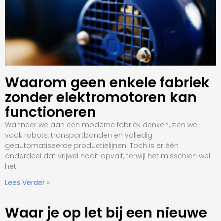
Waarom geen enkele fabriek
zonder elektromotoren kan
functioneren
Wanneer we aan een moderne fabriek denken, zien we
vaak robots, transportbanden en volledig
geautomatiseerde productielijnen. Toch is er één
onderdeel dat vrijwel nooit opvalt, terwijl het misschien wel
het
Lees Verder »
Waar je op let bij een nieuwe