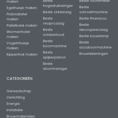
Beste
Beste vochtmeter
maken
hogedrukreiniger
Beste
Egelhuisje maken
Beste cirkelzaag
schroefmachine
Picknicktafel
Beste
Beste thuisaccu
maken
reciprozaag
Beste
Palletbank maken
Beste
decoupeerzaag
Wormenhotel
soldeerbout
Beste bouwlamp
maken
Beste
Beste
Vogelnhuisje
boormachine
accuboormachine
maken
Beste
Bouwtekeningen
Kippenhok maken
spijkerpistool
Beste
stoomreiniger
CATEGORIEËN
Gereedschap
Verlichting
Energie
Installatie
Bouwmaterialen