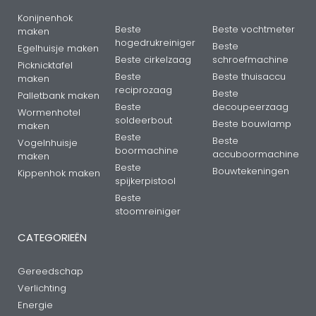
Konijnenhok
Beste
Beste vochtmeter
maken
hogedrukreiniger
Beste
Egelhuisje maken
Beste cirkelzaag
schroefmachine
Picknicktafel
Beste
Beste thuisaccu
maken
reciprozaag
Beste
Palletbank maken
Beste
decoupeerzaag
Wormenhotel
soldeerbout
Beste bouwlamp
maken
Beste
Beste
Vogelnhuisje
boormachine
accuboormachine
maken
Beste
Bouwtekeningen
Kippenhok maken
spijkerpistool
Beste
stoomreiniger
CATEGORIEËN
Gereedschap
Verlichting
Energie