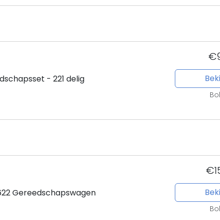
€9
Beki
schapsset - 221 delig
Bo
€1
Beki
-622 Gereedschapswagen
Bo