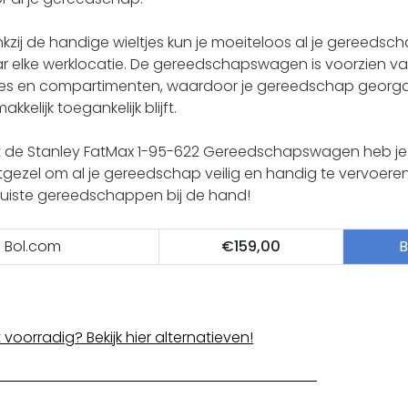
kzij de handige wieltjes kun je moeiteloos al je gereed
r elke werklocatie. De gereedschapswagen is voorzien v
es en compartimenten, waardoor je gereedschap georga
kkelijk toegankelijk blijft.
 de Stanley FatMax 1-95-622 Gereedschapswagen heb je
gezel om al je gereedschap veilig en handig te vervoeren. 
juiste gereedschappen bij de hand!
Bol.com
€159,00
B
t voorradig? Bekijk hier alternatieven!