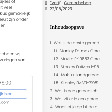
jkers of
Evert
Gereedschap
t veel
22/05/2023
klus gemakkelijk
uit zijn onder
men.
Inhoudsopgave
Wat is de beste gereedschapskoffer van 2023?
Stanley Fatmax Gereedschapskoffer - 149-delig
 hebben wij
Makita E-10883 Gereedschapsset - 221 delig
rvaringen van
Stanley FatMax 1-95-622 Gereedschapswagen
Makita Handgereedschapset 76-delig
75,00
Stanley FMST1-71981 FatMax Gereedschapskoffer
Wat is een gereedschapskoffer?
jk hier
Wat zit er in een gereedschapskist?
l.com
Waar let je op bij de aanschaf van een gereedschapskoffer?