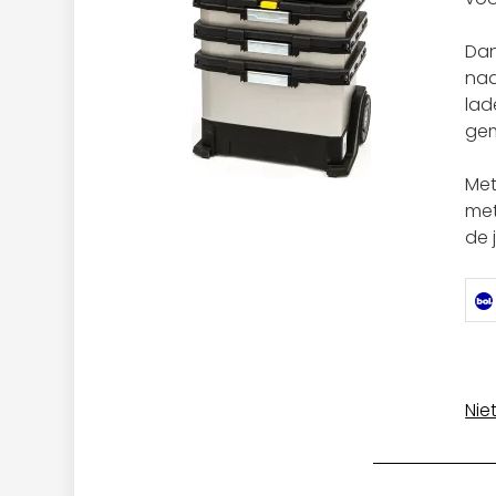
Dan
naa
lad
gema
Met
met
de 
Nie