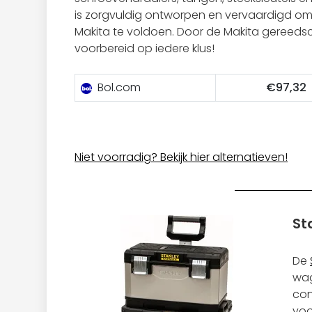
is zorgvuldig ontworpen en vervaardigd 
Makita te voldoen. Door de Makita gereedsch
voorbereid op iedere klus!
Bol.com
€97,32
Niet voorradig? Bekijk hier alternatieven!
St
De
wag
con
voo