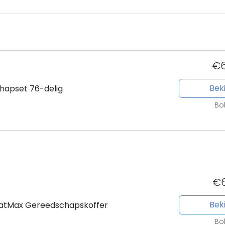
€6
Beki
hapset 76-delig
Bo
€6
Beki
FatMax Gereedschapskoffer
Bo