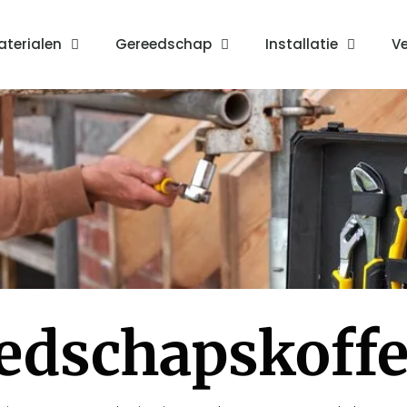
terialen
Gereedschap
Installatie
Ve
eedschapskoffe