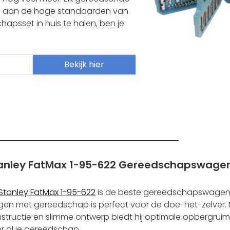
om aan de hoge standaarden van
apsset in huis te halen, ben je
Bekijk hier
anley FatMax 1-95-622 Gereedschapswage
Stanley FatMax 1-95-622
is de beste gereedschapswagen
en met gereedschap is perfect voor de doe-het-zelver. M
structie en slimme ontwerp biedt hij optimale opbergruimt
r al je gereedschap.