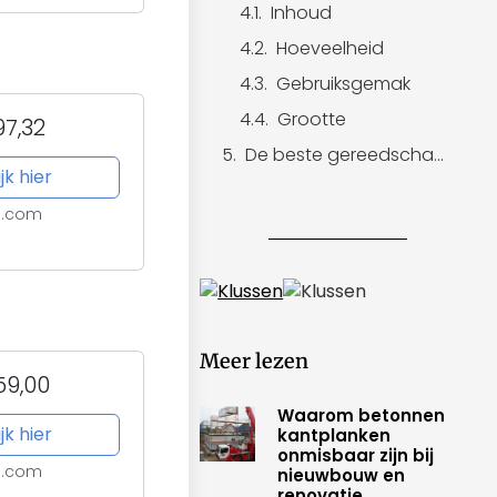
Inhoud
Hoeveelheid
Gebruiksgemak
Grootte
7,32
De beste gereedschapskoffer van 2023 uit de test!
jk hier
l.com
Meer lezen
59,00
Waarom betonnen
jk hier
kantplanken
onmisbaar zijn bij
l.com
nieuwbouw en
renovatie