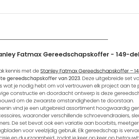
anley Fatmax Gereedschapskoffer - 149-del
k kennis met de
Stanley Fatmax Gereedschapskoffer – 14
te gereedschapskoffer van 2023
. Deze uitgebreide set vo
es wat je nodig hebt om vol vertrouwen elk project aan te
vige constructie en doordacht ontwerp is deze gereedsc
ouwd om de zwaarste omstandigheden te doorstaan.
nenin vind je een uitgebreid assortiment hoogwaardig g
essoires, waaronder verschillende schroevendraaiers, sle
ers. De set bevat ook een variatie aan boorbits, meetg
gbladen voor veelzijdig gebruik. Elk gereedschap is verv
cisie en duurzaamheid, zodat je keer op keer op betrouwb