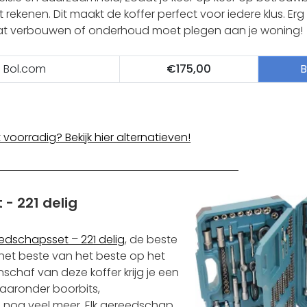
t rekenen. Dit maakt de koffer perfect voor iedere klus. Erg
t verbouwen of onderhoud moet plegen aan je woning!
Bol.com
€175,00
B
t voorradig? Bekijk hier alternatieven!
- 221 delig
edschapsset – 221 delig
, de beste
het beste van het beste op het
anschaf van deze koffer krijg je een
waaronder boorbits,
n nog veel meer. Elk gereedschap