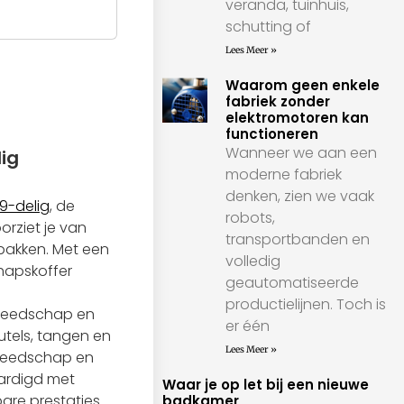
veranda, tuinhuis,
schutting of
Lees Meer »
Waarom geen enkele
fabriek zonder
elektromotoren kan
functioneren
Wanneer we aan een
ig
moderne fabriek
denken, zien we vaak
9-delig
, de
robots,
orziet je van
transportbanden en
 pakken. Met een
volledig
hapskoffer
geautomatiseerde
productielijnen. Toch is
ereedschap en
er één
utels, tangen en
Lees Meer »
ereedschap en
aardigd met
Waar je op let bij een nieuwe
are prestaties
badkamer