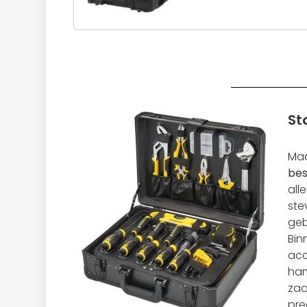
St
Maa
bes
all
ste
geb
Bin
acc
ham
zaa
pre