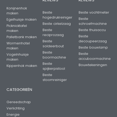
Konijnenhok
Beste
Beste vochtmeter
maken
hogedrukreiniger
Beste
Egelhuisje maken
Beste cirkelzaag
schroefmachine
Picknicktafel
Beste
Beste thuisaccu
maken
reciprozaag
Beste
Palletbank maken
Beste
decoupeerzaag
Wormenhotel
soldeerbout
Beste bouwlamp
maken
Beste
Beste
Vogelnhuisje
boormachine
accuboormachine
maken
Beste
Bouwtekeningen
Kippenhok maken
spijkerpistool
Beste
stoomreiniger
CATEGORIEËN
Gereedschap
Verlichting
Energie