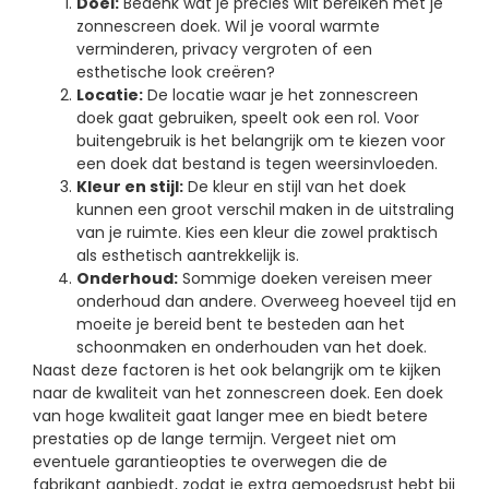
Doel:
Bedenk wat je precies wilt bereiken met je
zonnescreen doek. Wil je vooral warmte
verminderen, privacy vergroten of een
esthetische look creëren?
Locatie:
De locatie waar je het zonnescreen
doek gaat gebruiken, speelt ook een rol. Voor
buitengebruik is het belangrijk om te kiezen voor
een doek dat bestand is tegen weersinvloeden.
Kleur en stijl:
De kleur en stijl van het doek
kunnen een groot verschil maken in de uitstraling
van je ruimte. Kies een kleur die zowel praktisch
als esthetisch aantrekkelijk is.
Onderhoud:
Sommige doeken vereisen meer
onderhoud dan andere. Overweeg hoeveel tijd en
moeite je bereid bent te besteden aan het
schoonmaken en onderhouden van het doek.
Naast deze factoren is het ook belangrijk om te kijken
naar de kwaliteit van het zonnescreen doek. Een doek
van hoge kwaliteit gaat langer mee en biedt betere
prestaties op de lange termijn. Vergeet niet om
eventuele garantieopties te overwegen die de
fabrikant aanbiedt, zodat je extra gemoedsrust hebt bij