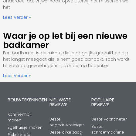
onderdeel dat vrijwel nooit opvalt, terwijl het misschien wel
het
Lees Verder »
Waar je op let bij een nieuwe
badkamer
Een badkamer is de ruimte die je dagelijks gebruikt en die
het langst meegaat als je hem goed aanpakt. Toch wordt
hij vaak op gevoel ingericht, zonder na te denken
Lees Verder »
BOUWTEKENINGEN
NIEUWSTE
POPULAIRE
REVIEWS
REVIEWS
Konijnenhok
Beste
Beste vochtmeter
maken
hogedrukreiniger
Beste
Egelhuisje maken
Beste cirkelzaag
schroefmachine
Picknicktafel