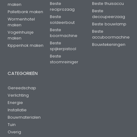
Beste
Beste thuisaccu
maken
reciprozaag
Beste
Palletbank maken
Beste
decoupeerzaag
Wormenhotel
soldeerbout
Beste bouwlamp
maken
Beste
Beste
Vogelnhuisje
boormachine
accuboormachine
maken
Beste
Bouwtekeningen
Kippenhok maken
spijkerpistool
Beste
stoomreiniger
CATEGORIEËN
Gereedschap
Verlichting
Energie
Installatie
Bouwmaterialen
Tuin
Overig