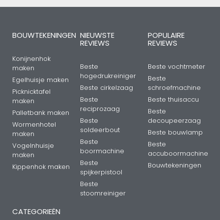
BOUWTEKENINGEN
NIEUWSTE
POPULAIRE
REVIEWS
REVIEWS
Konijnenhok
Beste
Beste vochtmeter
maken
hogedrukreiniger
Beste
Egelhuisje maken
Beste cirkelzaag
schroefmachine
Picknicktafel
Beste
Beste thuisaccu
maken
reciprozaag
Beste
Palletbank maken
Beste
decoupeerzaag
Wormenhotel
soldeerbout
Beste bouwlamp
maken
Beste
Beste
Vogelnhuisje
boormachine
accuboormachine
maken
Beste
Bouwtekeningen
Kippenhok maken
spijkerpistool
Beste
stoomreiniger
CATEGORIEËN